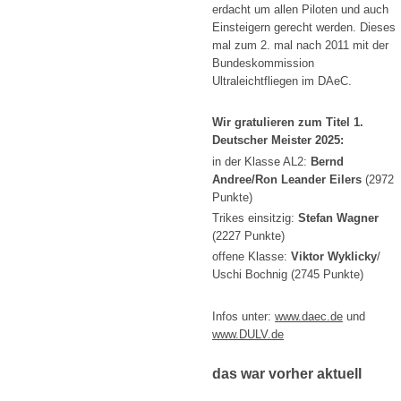
erdacht um allen Piloten und auch
Einsteigern gerecht werden. Dieses
mal zum 2. mal nach 2011 mit der
Bundeskommission
Ultraleichtfliegen im DAeC.
Wir gratulieren zum Titel 1.
Deutscher Meister 2025:
in der Klasse AL2:
Bernd
Andree/Ron Leander Eilers
(2972
Punkte)
Trikes einsitzig:
Stefan Wagner
(2227 Punkte)
offene Klasse:
Viktor Wyklicky
/
Uschi Bochnig (2745 Punkte)
Infos unter:
www.daec.de
und
www.DULV.de
das war vorher aktuell