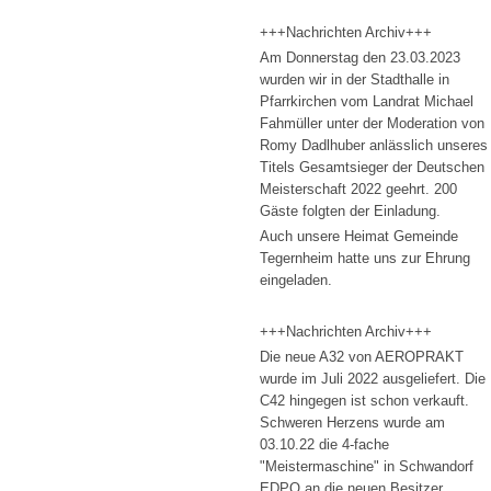
+++Nachrichten Archiv+++
Am Donnerstag den 23.03.2023
wurden wir in der Stadthalle in
Pfarrkirchen vom Landrat Michael
Fahmüller unter der Moderation von
Romy Dadlhuber anlässlich unseres
Titels Gesamtsieger der Deutschen
Meisterschaft 2022 geehrt. 200
Gäste folgten der Einladung.
Auch unsere Heimat Gemeinde
Tegernheim hatte uns zur Ehrung
eingeladen.
+++Nachrichten Archiv+++
Die neue A32 von AEROPRAKT
wurde im Juli 2022 ausgeliefert. Die
C42 hingegen ist schon verkauft.
Schweren Herzens wurde am
03.10.22 die 4-fache
"Meistermaschine" in Schwandorf
EDPQ an die neuen Besitzer