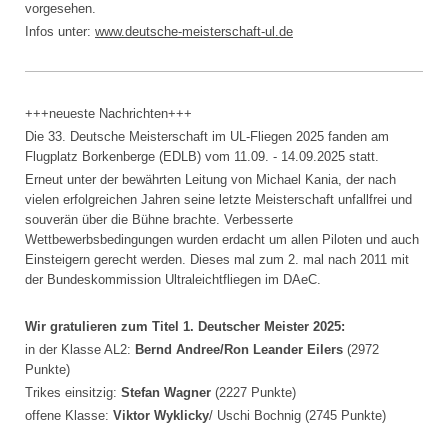
vorgesehen.
Infos unter:
www.
deutsche-meisterschaft-ul.de
+++neueste Nachrichten+++
Die 33. Deutsche Meisterschaft im UL-Fliegen 2025 fanden am
Flugplatz Borkenberge (EDLB) vom 11.09. - 14.09.2025 statt.
Erneut unter der bewährten Leitung von Michael Kania, der nach
vielen erfolgreichen Jahren seine letzte Meisterschaft unfallfrei und
souverän über die Bühne brachte. Verbesserte
Wettbewerbsbedingungen wurden erdacht um allen Piloten und auch
Einsteigern gerecht werden. Dieses mal zum 2. mal nach 2011 mit
der Bundeskommission Ultraleichtfliegen im DAeC.
Wir gratulieren zum Titel 1. Deutscher Meister 2025:
in der Klasse AL2:
Bernd Andree/Ron Leander Eilers
(2972
Punkte)
Trikes einsitzig:
Stefan Wagner
(2227 Punkte)
offene Klasse:
Viktor Wyklicky
/ Uschi Bochnig (2745 Punkte)