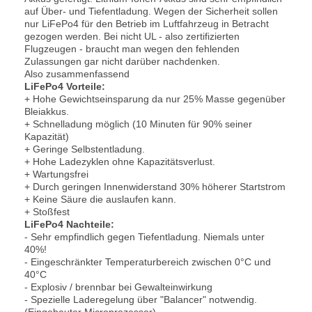
auf Über- und Tiefentladung. Wegen der Sicherheit sollen
nur LiFePo4 für den Betrieb im Luftfahrzeug in Betracht
gezogen werden. Bei nicht UL - also zertifizierten
Flugzeugen - braucht man wegen den fehlenden
Zulassungen gar nicht darüber nachdenken.
Also zusammenfassend
LiFePo4 Vorteile:
+ Hohe Gewichtseinsparung da nur 25% Masse gegenüber
Bleiakkus.
+ Schnelladung möglich (10 Minuten für 90% seiner
Kapazität)
+ Geringe Selbstentladung.
+ Hohe Ladezyklen ohne Kapazitätsverlust.
+ Wartungsfrei
+ Durch geringen Innenwiderstand 30% höherer Startstrom
+ Keine Säure die auslaufen kann.
+ Stoßfest
LiFePo4 Nachteile:
- Sehr empfindlich gegen Tiefentladung. Niemals unter
40%!
- Eingeschränkter Temperaturbereich zwischen 0°C und
40°C
- Explosiv / brennbar bei Gewalteinwirkung
- Spezielle Laderegelung über "Balancer" notwendig.
(Eingebauter Microprozessor)