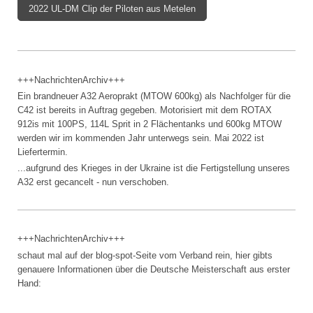
2022 UL-DM Clip der Piloten aus Metelen
+++NachrichtenArchiv+++
Ein brandneuer A32 Aeroprakt (MTOW 600kg) als Nachfolger für die
C42 ist bereits in Auftrag gegeben. Motorisiert mit dem ROTAX
912is mit 100PS, 114L Sprit in 2 Flächentanks und 600kg MTOW
werden wir im kommenden Jahr unterwegs sein. Mai 2022 ist
Liefertermin.
...aufgrund des Krieges in der Ukraine ist die Fertigstellung unseres
A32 erst gecancelt - nun verschoben.
+++NachrichtenArchiv+++
schaut mal auf der blog-spot-Seite vom Verband rein, hier gibts
genauere Informationen über die Deutsche Meisterschaft aus erster
Hand: