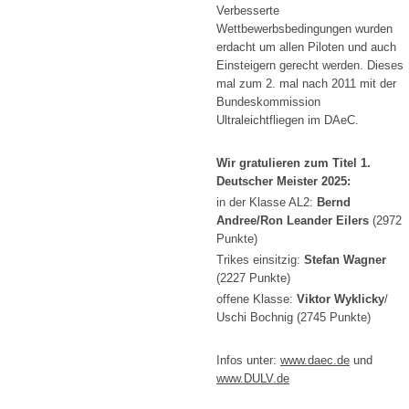
Verbesserte
Wettbewerbsbedingungen wurden
erdacht um allen Piloten und auch
Einsteigern gerecht werden. Dieses
mal zum 2. mal nach 2011 mit der
Bundeskommission
Ultraleichtfliegen im DAeC.
Wir gratulieren zum Titel 1.
Deutscher Meister 2025:
in der Klasse AL2:
Bernd
Andree/Ron Leander Eilers
(2972
Punkte)
Trikes einsitzig:
Stefan Wagner
(2227 Punkte)
offene Klasse:
Viktor Wyklicky
/
Uschi Bochnig (2745 Punkte)
Infos unter:
www.daec.de
und
www.DULV.de