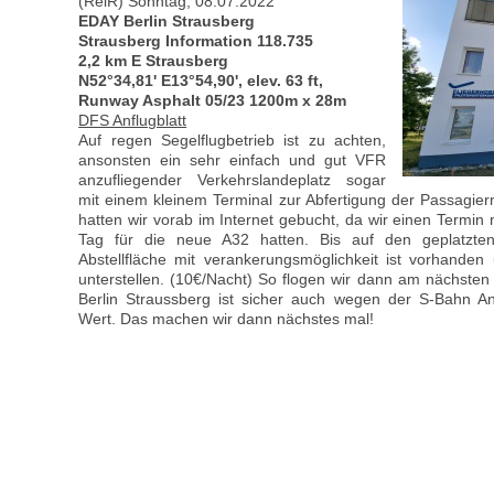
(ReiR) Sonntag, 08.07.2022
EDAY Berlin Strausberg
Strausberg Information 118.735
2,2 km E Strausberg
N52°34,81' E13°54,90', elev. 63 ft,
Runway Asphalt 05/23 1200m x 28m
DFS Anflugblatt
Auf regen Segelflugbetrieb ist zu achten,
ansonsten ein sehr einfach und gut VFR
anzufliegender Verkehrslandeplatz sogar
mit einem kleinem Terminal zur Abfertigung der Passagie
hatten wir vorab im Internet gebucht, da wir einen Term
Tag für die neue A32 hatten. Bis auf den geplatzten
Abstellfläche mit verankerungsmöglichkeit ist vorhand
unterstellen. (10€/Nacht) So flogen wir dann am nächsten
Berlin Straussberg ist sicher auch wegen der S-Bahn A
Wert. Das machen wir dann nächstes mal!