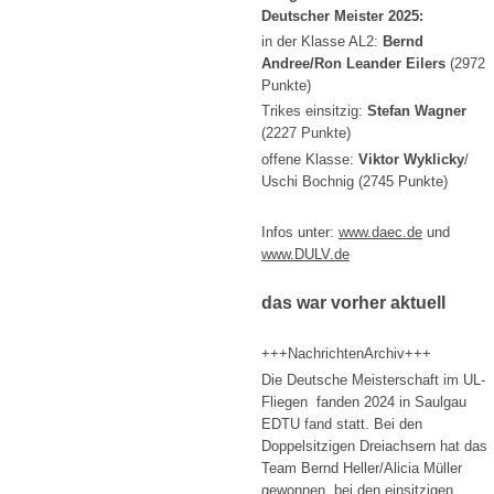
Deutscher Meister 2025:
in der Klasse AL2:
Bernd
Andree/Ron Leander Eilers
(2972
Punkte)
Trikes einsitzig:
Stefan Wagner
(2227 Punkte)
offene Klasse:
Viktor Wyklicky
/
Uschi Bochnig (2745 Punkte)
Infos unter:
www.daec.de
und
www.DULV.de
das war vorher aktuell
+++NachrichtenArchiv+++
Die Deutsche Meisterschaft im UL-
Fliegen fanden 2024 in Saulgau
EDTU fand statt. Bei den
Doppelsitzigen Dreiachsern hat das
Team Bernd Heller/Alicia Müller
gewonnen, bei den einsitzigen