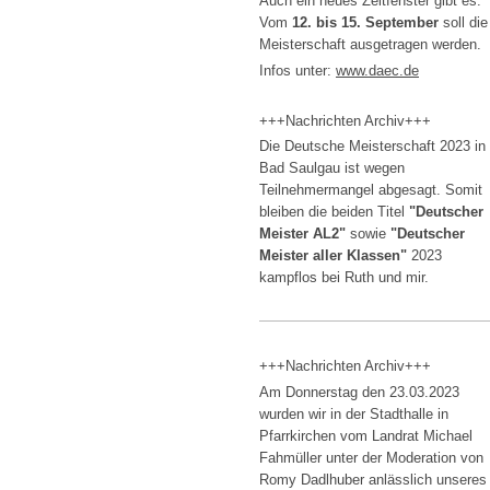
Auch ein neues Zeitfenster gibt es:
Vom
12. bis 15. September
soll die
Meisterschaft ausgetragen werden.
Infos unter:
www.daec.de
+++Nachrichten Archiv+++
Die Deutsche Meisterschaft 2023 in
Bad Saulgau ist wegen
Teilnehmermangel abgesagt. Somit
bleiben die beiden Titel
"Deutscher
Meister AL2"
sowie
"Deutscher
Meister aller Klassen"
2023
kampflos bei Ruth und mir.
+++Nachrichten Archiv+++
Am Donnerstag den 23.03.2023
wurden wir in der Stadthalle in
Pfarrkirchen vom Landrat Michael
Fahmüller unter der Moderation von
Romy Dadlhuber anlässlich unseres