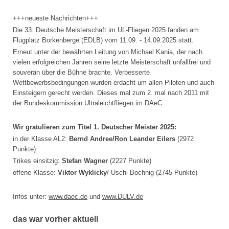
+++neueste Nachrichten+++
Die 33. Deutsche Meisterschaft im UL-Fliegen 2025 fanden am
Flugplatz Borkenberge (EDLB) vom 11.09. - 14.09.2025 statt.
Erneut unter der bewährten Leitung von Michael Kania, der nach
vielen erfolgreichen Jahren seine letzte Meisterschaft unfallfrei und
souverän über die Bühne brachte. Verbesserte
Wettbewerbsbedingungen wurden erdacht um allen Piloten und auch
Einsteigern gerecht werden. Dieses mal zum 2. mal nach 2011 mit
der Bundeskommission Ultraleichtfliegen im DAeC.
Wir gratulieren zum Titel 1. Deutscher Meister 2025:
in der Klasse AL2:
Bernd Andree/Ron Leander Eilers
(2972
Punkte)
Trikes einsitzig:
Stefan Wagner
(2227 Punkte)
offene Klasse:
Viktor Wyklicky
/ Uschi Bochnig (2745 Punkte)
Infos unter:
www.daec.de
und
www.DULV.de
das war vorher aktuell