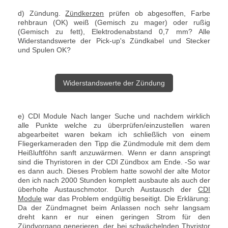
d) Zündung.
Zündkerzen
prüfen ob abgesoffen, Farbe
rehbraun (OK) weiß (Gemisch zu mager) oder rußig
(Gemisch zu fett), Elektrodenabstand 0,7 mm? Alle
Widerstandswerte der Pick-up's Zündkabel und Stecker
und Spulen OK?
Widerstandswerte der Zündung
e) CDI Module Nach langer Suche und nachdem wirklich
alle Punkte welche zu überprüfen/einzustellen waren
abgearbeitet waren bekam ich schließlich von einem
Fliegerkameraden den Tipp die Zündmodule mit dem dem
Heißluftföhn sanft anzuwärmen. Wenn er dann anspringt
sind die Thyristoren in der CDI Zündbox am Ende. -So war
es dann auch. Dieses Problem hatte sowohl der alte Motor
den ich nach 2000 Stunden komplett ausbaute als auch der
überholte Austauschmotor. Durch Austausch der
CDI
Module
war das Problem endgültig beseitigt. Die Erklärung:
Da der Zündmagnet beim Anlassen noch sehr langsam
dreht kann er nur einen geringen Strom für den
Zündvorgang generieren, der bei schwächelnden Thyristor