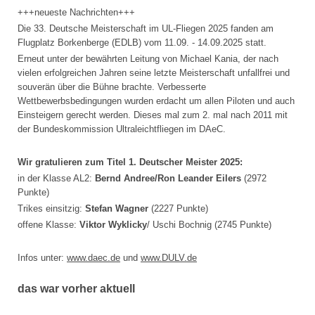
+++neueste Nachrichten+++
Die 33. Deutsche Meisterschaft im UL-Fliegen 2025 fanden am
Flugplatz Borkenberge (EDLB) vom 11.09. - 14.09.2025 statt.
Erneut unter der bewährten Leitung von Michael Kania, der nach
vielen erfolgreichen Jahren seine letzte Meisterschaft unfallfrei und
souverän über die Bühne brachte. Verbesserte
Wettbewerbsbedingungen wurden erdacht um allen Piloten und auch
Einsteigern gerecht werden. Dieses mal zum 2. mal nach 2011 mit
der Bundeskommission Ultraleichtfliegen im DAeC.
Wir gratulieren zum Titel 1. Deutscher Meister 2025:
in der Klasse AL2:
Bernd Andree/Ron Leander Eilers
(2972
Punkte)
Trikes einsitzig:
Stefan Wagner
(2227 Punkte)
offene Klasse:
Viktor Wyklicky
/ Uschi Bochnig (2745 Punkte)
Infos unter:
www.daec.de
und
www.DULV.de
das war vorher aktuell