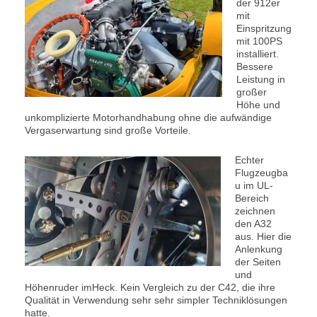
der 912er
mit
Einspritzung
mit 100PS
installiert.
Bessere
Leistung in
großer
Höhe und
unkomplizierte Motorhandhabung ohne die aufwändige
Vergaserwartung sind große Vorteile.
Echter
Flugzeugba
u im UL-
Bereich
zeichnen
den A32
aus. Hier die
Anlenkung
der Seiten
und
Höhenruder imHeck. Kein Vergleich zu der C42, die ihre
Qualität in Verwendung sehr sehr simpler Techniklösungen
hatte.