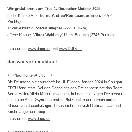
Wir gratulieren zum Titel 1. Deutscher Meister 2025:
in der Klasse AL2:
Bernd Andree/Ron Leander Eilers
(2972
Punkte)
Trikes einsitzig:
Stefan Wagner
(2227 Punkte)
offene Klasse:
Viktor Wyklicky
/ Uschi Bochnig (2745 Punkte)
Infos unter:
www.daec.de
und
www.DULV.de
das war vorher aktuell
+++NachrichtenArchiv+++
Die Deutsche Meisterschaft im UL-Fliegen fanden 2024 in Saulgau
EDTU fand statt. Bei den Doppelsitzigen Dreiachsern hat das Team
Bernd Heller/Alicia Müller gewonnen, bei den einsitzigen Dreiachsern
holte sich Axel Dwyer den ersten Platz und in der gemeinsamen
Klasse von doppelsitzigen Trikes sicherten sich Dietmar Haas und
Kristin Jäger den Sieg.
Infos unter:
www.daec.de