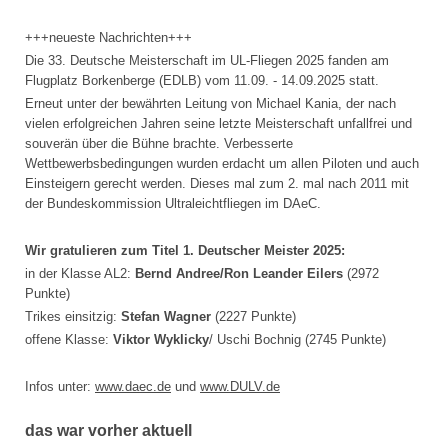
+++neueste Nachrichten+++
Die 33. Deutsche Meisterschaft im UL-Fliegen 2025 fanden am
Flugplatz Borkenberge (EDLB) vom 11.09. - 14.09.2025 statt.
Erneut unter der bewährten Leitung von Michael Kania, der nach
vielen erfolgreichen Jahren seine letzte Meisterschaft unfallfrei und
souverän über die Bühne brachte. Verbesserte
Wettbewerbsbedingungen wurden erdacht um allen Piloten und auch
Einsteigern gerecht werden. Dieses mal zum 2. mal nach 2011 mit
der Bundeskommission Ultraleichtfliegen im DAeC.
Wir gratulieren zum Titel 1. Deutscher Meister 2025:
in der Klasse AL2:
Bernd Andree/Ron Leander Eilers
(2972
Punkte)
Trikes einsitzig:
Stefan Wagner
(2227 Punkte)
offene Klasse:
Viktor Wyklicky
/ Uschi Bochnig (2745 Punkte)
Infos unter:
www.daec.de
und
www.DULV.de
das war vorher aktuell