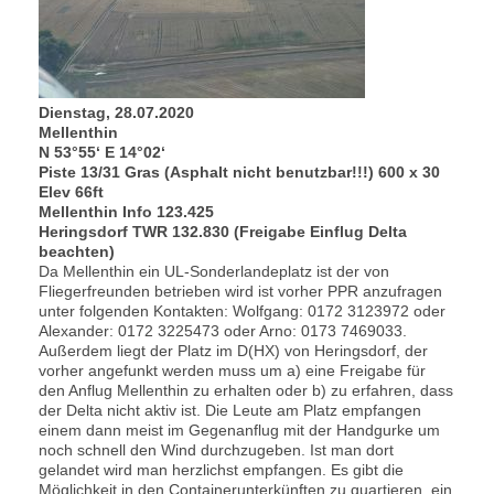
Dienstag, 28.07.2020
Mellenthin
N 53°55‘ E 14°02‘
Piste 13/31 Gras (Asphalt nicht benutzbar!!!) 600 x 30
Elev 66ft
Mellenthin Info 123.425
Heringsdorf TWR 132.830 (Freigabe Einflug Delta
beachten)
Da Mellenthin ein UL-Sonderlandeplatz ist der von
Fliegerfreunden betrieben wird ist vorher PPR anzufragen
unter folgenden Kontakten: Wolfgang: 0172 3123972 oder
Alexander: 0172 3225473 oder Arno: 0173 7469033.
Außerdem liegt der Platz im D(HX) von Heringsdorf, der
vorher angefunkt werden muss um a) eine Freigabe für
den Anflug Mellenthin zu erhalten oder b) zu erfahren, dass
der Delta nicht aktiv ist. Die Leute am Platz empfangen
einem dann meist im Gegenanflug mit der Handgurke um
noch schnell den Wind durchzugeben. Ist man dort
gelandet wird man herzlichst empfangen. Es gibt die
Möglichkeit in den Containerunterkünften zu quartieren, ein