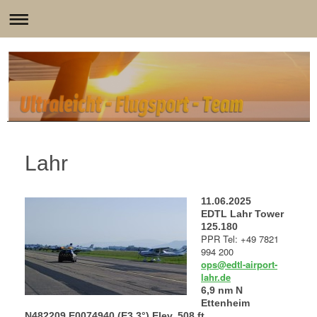
Lahr
11.06.2025
EDTL Lahr Tower
125.180
PPR Tel: +49 7821
994 200
ops@edtl-airport-
lahr.de
6,9 nm N
Ettenheim
N482209 E0074940 (E3,3°) Elev.
508 ft