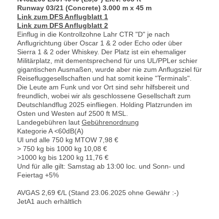
Runway 03/21 (Concrete) 3.000 m x 45 m
Link zum DFS Anflugblatt 1
Link zum DFS Anflugblatt 2
Einflug in die Kontrollzohne Lahr CTR "D" je nach
Anflugrichtung über Oscar 1 & 2 oder Echo oder über
Sierra 1 & 2 oder Whiskey. Der Platz ist ein ehemaliger
Militärplatz, mit dementsprechend für uns UL/PPLer schier
gigantischen Ausmaßen, wurde aber nie zum Anflugsziel für
Reisefluggesellschaften und hat somit keine "Terminals".
Die Leute am Funk und vor Ort sind sehr hilfsbereit und
freundlich, wobei wir als geschlossene Gesellschaft zum
Deutschlandflug 2025 einfliegen. Holding Platzrunden im
Osten und Westen auf 2500 ft MSL.
Landegebühren laut
Gebührenordnung
Kategorie A <60dB(A)
Ul und alle 750 kg MTOW 7,98 €
> 750 kg bis 1000 kg 10,08 €
>1000 kg bis 1200 kg 11,76 €
Und für alle gilt: Samstag ab 13:00 loc. und Sonn- und
Feiertag +5%
AVGAS 2,69 €/L (Stand 23.06.2025 ohne Gewähr :-)
JetA1 auch erhältlich