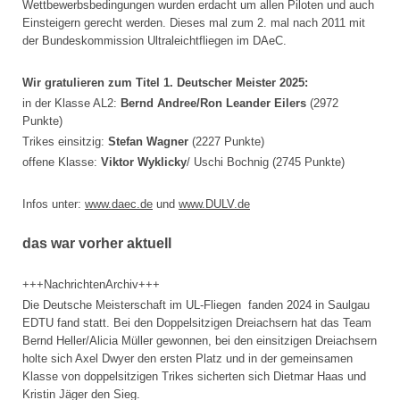
Wettbewerbsbedingungen wurden erdacht um allen Piloten und auch
Einsteigern gerecht werden. Dieses mal zum 2. mal nach 2011 mit
der Bundeskommission Ultraleichtfliegen im DAeC.
Wir gratulieren zum Titel 1. Deutscher Meister 2025:
in der Klasse AL2:
Bernd Andree/Ron Leander Eilers
(2972
Punkte)
Trikes einsitzig:
Stefan Wagner
(2227 Punkte)
offene Klasse:
Viktor Wyklicky
/ Uschi Bochnig (2745 Punkte)
Infos unter:
www.daec.de
und
www.DULV.de
das war vorher aktuell
+++NachrichtenArchiv+++
Die Deutsche Meisterschaft im UL-Fliegen fanden 2024 in Saulgau
EDTU fand statt. Bei den Doppelsitzigen Dreiachsern hat das Team
Bernd Heller/Alicia Müller gewonnen, bei den einsitzigen Dreiachsern
holte sich Axel Dwyer den ersten Platz und in der gemeinsamen
Klasse von doppelsitzigen Trikes sicherten sich Dietmar Haas und
Kristin Jäger den Sieg.