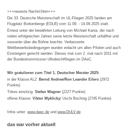
+++neueste Nachrichten+++
Die 33. Deutsche Meisterschaft im UL-Fliegen 2025 fanden am
Flugplatz Borkenberge (EDLB) vom 11.09. - 14.09.2025 statt.
Erneut unter der bewährten Leitung von Michael Kania, der nach
vielen erfolgreichen Jahren seine letzte Meisterschaft unfallfrei und
souverän über die Bühne brachte. Verbesserte
Wettbewerbsbedingungen wurden erdacht um allen Piloten und auch
Einsteigern gerecht werden. Dieses mal zum 2. mal nach 2011 mit
der Bundeskommission Ultraleichtfliegen im DAeC.
Wir gratulieren zum Titel 1. Deutscher Meister 2025:
in der Klasse AL2:
Bernd Andree/Ron Leander Eilers
(2972
Punkte)
Trikes einsitzig:
Stefan Wagner
(2227 Punkte)
offene Klasse:
Viktor Wyklicky
/ Uschi Bochnig (2745 Punkte)
Infos unter:
www.daec.de
und
www.DULV.de
das war vorher aktuell