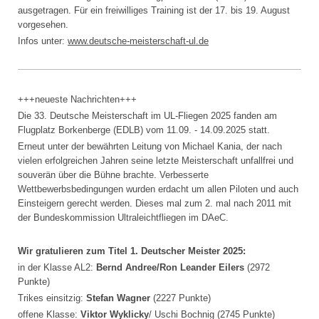
ausgetragen. Für ein freiwilliges Training ist der 17. bis 19. August
vorgesehen.
Infos unter:
www.
deutsche-meisterschaft-ul.de
+++neueste Nachrichten+++
Die 33. Deutsche Meisterschaft im UL-Fliegen 2025 fanden am
Flugplatz Borkenberge (EDLB) vom 11.09. - 14.09.2025 statt.
Erneut unter der bewährten Leitung von Michael Kania, der nach
vielen erfolgreichen Jahren seine letzte Meisterschaft unfallfrei und
souverän über die Bühne brachte. Verbesserte
Wettbewerbsbedingungen wurden erdacht um allen Piloten und auch
Einsteigern gerecht werden. Dieses mal zum 2. mal nach 2011 mit
der Bundeskommission Ultraleichtfliegen im DAeC.
Wir gratulieren zum Titel 1. Deutscher Meister 2025:
in der Klasse AL2:
Bernd Andree/Ron Leander Eilers
(2972
Punkte)
Trikes einsitzig:
Stefan Wagner
(2227 Punkte)
offene Klasse:
Viktor Wyklicky
/ Uschi Bochnig (2745 Punkte)