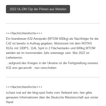
2022 UL-DM Clip der Piloten aus Metelen
+++NachrichtenArchiv+++
Ein brandneuer A32 Aeroprakt (MTOW 600kg) als Nachfolger für die
C42 ist bereits in Auftrag gegeben. Motorisiert mit dem ROTAX
912is mit 100PS, 114L Sprit in 2 Flächentanks und 600kg MTOW
werden wir im kommenden Jahr unterwegs sein. Mai 2022 ist
Liefertermin.
...aufgrund des Krieges in der Ukraine ist die Fertigstellung unseres
A32 erst gecancelt - nun verschoben.
+++NachrichtenArchiv+++
schaut mal auf der blog-spot-Seite vom Verband rein, hier gibts
genauere Informationen über die Deutsche Meisterschaft aus erster
Hand: