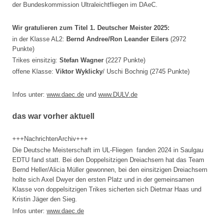
der Bundeskommission Ultraleichtfliegen im DAeC.
Wir gratulieren zum Titel 1. Deutscher Meister 2025:
in der Klasse AL2:
Bernd Andree/Ron Leander Eilers
(2972
Punkte)
Trikes einsitzig:
Stefan Wagner
(2227 Punkte)
offene Klasse:
Viktor Wyklicky
/ Uschi Bochnig (2745 Punkte)
Infos unter:
www.daec.de
und
www.DULV.de
das war vorher aktuell
+++NachrichtenArchiv+++
Die Deutsche Meisterschaft im UL-Fliegen fanden 2024 in Saulgau
EDTU fand statt. Bei den Doppelsitzigen Dreiachsern hat das Team
Bernd Heller/Alicia Müller gewonnen, bei den einsitzigen Dreiachsern
holte sich Axel Dwyer den ersten Platz und in der gemeinsamen
Klasse von doppelsitzigen Trikes sicherten sich Dietmar Haas und
Kristin Jäger den Sieg.
Infos unter:
www.daec.de