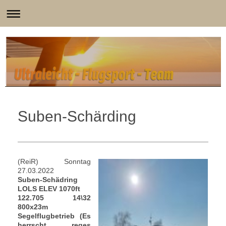
Suben-Schärding
(ReiR) Sonntag
27.03.2022
Suben-Schädring
LOLS ELEV 1070ft
122.705 14\32
800x23m
Segelflugbetrieb
(Es
herrscht reges