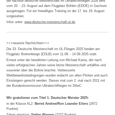
die nächste deutsche Meisterschaft im Ultraleichtfliegen 2026 wird
vom 20. - 23. August auf dem Flugplatz Böhlen (EDOE) in Sachsen
ausgetragen. Für ein freiwilliges Training ist der 17. bis 19. August
vorgesehen.
Infos unter:
www.
deutsche-meisterschaft-ul.de
+++neueste Nachrichten+++
Die 33. Deutsche Meisterschaft im UL-Fliegen 2025 fanden am
Flugplatz Borkenberge (EDLB) vom 11.09. - 14.09.2025 statt.
Erneut unter der bewährten Leitung von Michael Kania, der nach
vielen erfolgreichen Jahren seine letzte Meisterschaft unfallfrei und
souverän über die Bühne brachte. Verbesserte
Wettbewerbsbedingungen wurden erdacht um allen Piloten und auch
Einsteigern gerecht werden. Dieses mal zum 2. mal nach 2011 mit
der Bundeskommission Ultraleichtfliegen im DAeC.
Wir gratulieren zum Titel 1. Deutscher Meister 2025:
in der Klasse AL2:
Bernd Andree/Ron Leander Eilers
(2972
Punkte)
Trikes einsitzig:
Stefan Wagner
(2227 Punkte)