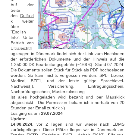
Auf der
Seite
des
Dulfu.d
k
weiter
über
"English
Info". Unter
Betrieb von
Ultraleichtfl
ugzeugen in Dänemark findet sich der Link zum Hochladen
der erforderlichen Dokumente und der Hinweis auf die
1.250,00 DK Bearbeitungsgebühr (~168 €) Stand 07-2024.
Die Dokumente sollen Stück für Stück als PDF hochgeladen
werden. So kann nichts vergessen werden. SPL- Lizenz,
Medical, BZF1, und der letzte gültige Sprachlevel-
Nachweis(!), Versicherung, Eintragungsschein,
Nachprüfungsschein, Musterzulassung…
Ist alles hochgeladen wird bezahlt und per Mausklick
abgeschickt. Die Permission bekam ich innerhalb von 20
Stunden per Email zurück :-)
Los ging es am
29.07.2024
Update:
14.08.2024,
vor 2 Tagen sind wir wieder nach EDMS
zurückgeflogen. Diese Plätze flogen wir in Dänemark an:
Tondor
EKTD-
Endelave
EKEL-
Anholt
EKAT
-
Filskov
-