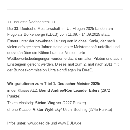
+++neueste Nachrichten+++
Die 33. Deutsche Meisterschaft im UL-Fliegen 2025 fanden am
Flugplatz Borkenberge (EDLB) vom 11.09. - 14.09.2025 statt.
Erneut unter der bewährten Leitung von Michael Kania, der nach
vielen erfolgreichen Jahren seine letzte Meisterschaft unfallfrei und
souverän über die Bühne brachte. Verbesserte
Wettbewerbsbedingungen wurden erdacht um allen Piloten und auch
Einsteigern gerecht werden. Dieses mal zum 2. mal nach 2011 mit
der Bundeskommission Ultraleichtfliegen im DAeC.
Wir gratulieren zum Titel 1. Deutscher Meister 2025:
in der Klasse AL2:
Bernd Andree/Ron Leander Eilers
(2972
Punkte)
Trikes einsitzig:
Stefan Wagner
(2227 Punkte)
offene Klasse:
Viktor Wyklicky
/ Uschi Bochnig (2745 Punkte)
Infos unter:
www.daec.de
und
www.DULV.de