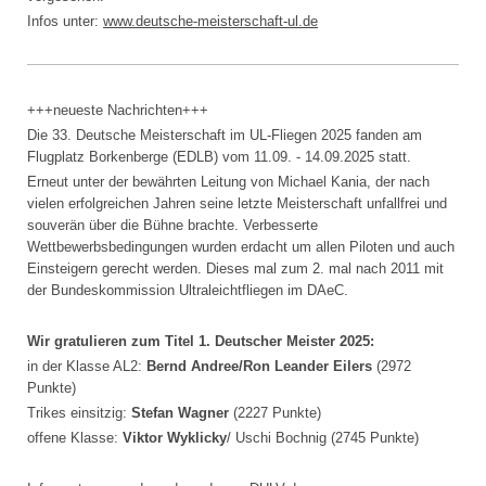
Infos unter:
www.
deutsche-meisterschaft-ul.de
+++neueste Nachrichten+++
Die 33. Deutsche Meisterschaft im UL-Fliegen 2025 fanden am
Flugplatz Borkenberge (EDLB) vom 11.09. - 14.09.2025 statt.
Erneut unter der bewährten Leitung von Michael Kania, der nach
vielen erfolgreichen Jahren seine letzte Meisterschaft unfallfrei und
souverän über die Bühne brachte. Verbesserte
Wettbewerbsbedingungen wurden erdacht um allen Piloten und auch
Einsteigern gerecht werden. Dieses mal zum 2. mal nach 2011 mit
der Bundeskommission Ultraleichtfliegen im DAeC.
Wir gratulieren zum Titel 1. Deutscher Meister 2025:
in der Klasse AL2:
Bernd Andree/Ron Leander Eilers
(2972
Punkte)
Trikes einsitzig:
Stefan Wagner
(2227 Punkte)
offene Klasse:
Viktor Wyklicky
/ Uschi Bochnig (2745 Punkte)