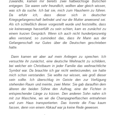
zuwandte, kamen mir bereits zwei halbwüchsige Burschen
entgegen. Sie waren sehr freundlich, wollten aber gleich wissen,
was ich da suche. Ich bat sie, mich zum Hausherrn zu führen.
Da erfuhr ich, dass dieser sich in deutscher
Kriegsgefangenschaft befindet und nur die Mutter anwesend sei.
Als ich schließlich dieser vorgestellt wurde und feststellte, dass
sie keineswegs hasserfüllt zu sein schien, kam es zunächst zu
einem kurzen Gespräch. Wenn ich auch nicht hundertprozentig
alles verstand, so zumindest das, dass ihr Mann aus der
Gefangenschaft nur Gutes über die Deutschen geschrieben
hatte.
Dann kamen wir aber auf mein Anliegen zu sprechen. Ich
versuchte ihr zunächst, eine deutsche Weihnacht zu schildern,
bei welcher ein Christbaum in jeder Familie das weihnachtliche
Symbol war. Da brauchte ich gar nicht weiterzureden, sie hatte
mich schon verstanden. Sie wollte nur wissen, wie groß dieser
sein sollte. Ich überschlug im Geiste den zur Verfügung
stehenden Raum und meinte, zwei Meter. Sie gab daraufhin dem
älteren der beiden Söhne den Auftrag, eine der Fichten in
entsprechender Länge zu kürzen. Den anderen Sohn nahm ich
mit zur Maschine, wo wir die Champagnerflaschen entnahmen
und zum Haus transportierten. Das konnte die Frau kaum
fassen, denn von einem Abkauf war ja keine Rede gewesen.