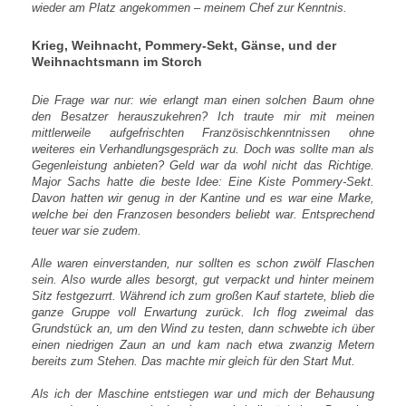
wieder am Platz angekommen – meinem Chef zur Kenntnis.
Krieg, Weihnacht, Pommery-Sekt, Gänse, und der
Weihnachtsmann im Storch
Die Frage war nur: wie erlangt man einen solchen Baum ohne
den Besatzer herauszukehren? Ich traute mir mit meinen
mittlerweile aufgefrischten Französischkenntnissen ohne
weiteres ein Verhandlungsgespräch zu. Doch was sollte man als
Gegenleistung anbieten? Geld war da wohl nicht das Richtige.
Major Sachs hatte die beste Idee: Eine Kiste Pommery-Sekt.
Davon hatten wir genug in der Kantine und es war eine Marke,
welche bei den Franzosen besonders beliebt war. Entsprechend
teuer war sie zudem.
Alle waren einverstanden, nur sollten es schon zwölf Flaschen
sein. Also wurde alles besorgt, gut verpackt und hinter meinem
Sitz festgezurrt. Während ich zum großen Kauf startete, blieb die
ganze Gruppe voll Erwartung zurück. Ich flog zweimal das
Grundstück an, um den Wind zu testen, dann schwebte ich über
einen niedrigen Zaun an und kam nach etwa zwanzig Metern
bereits zum Stehen. Das machte mir gleich für den Start Mut.
Als ich der Maschine entstiegen war und mich der Behausung