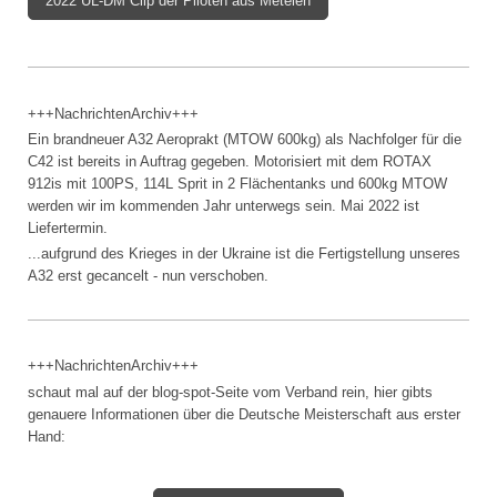
2022 UL-DM Clip der Piloten aus Metelen
+++NachrichtenArchiv+++
Ein brandneuer A32 Aeroprakt (MTOW 600kg) als Nachfolger für die
C42 ist bereits in Auftrag gegeben. Motorisiert mit dem ROTAX
912is mit 100PS, 114L Sprit in 2 Flächentanks und 600kg MTOW
werden wir im kommenden Jahr unterwegs sein. Mai 2022 ist
Liefertermin.
...aufgrund des Krieges in der Ukraine ist die Fertigstellung unseres
A32 erst gecancelt - nun verschoben.
+++NachrichtenArchiv+++
schaut mal auf der blog-spot-Seite vom Verband rein, hier gibts
genauere Informationen über die Deutsche Meisterschaft aus erster
Hand: