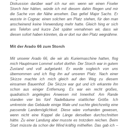
Diskussion darüber warf ich nur ein: wenn wir einen Fiseler
Storch hier hätten, würde ich mit diesem dahin fliegen und mir
die Sache von der Nähe ansehen. Das gefiel Major Sachs. Er
wusste in Cognac einen solchen am Platz stehen, für den man
anscheinend keine Verwendung mehr hatte. Gleich hing er sich
ans Telefon und kurze Zeit später vernahmen wir, dass wir
diesen sofort haben könnten, da er dort nur den Platz wegnähme.
Mit der Arado 66 zum Storch
Mit unserer Arado 66, die wir als Kuriermaschine hatten, flog
mich Hauptmann Lommel sofort dorthin. Der Storch war in gutem
Zustand und voll aufgetankt. Er wurde sogleich von uns
übernommen und ich flog ihn auf unseren Platz. Nach einer
Skizze machte ich mich gleich auf den Weg zu diesem
einsamen Bauernhof. Die Skizze war gut und ich erkannte ihn
schon aus einiger Entfernung. Es war ein recht großes,
quadratisch angelegtes Anwesen mit Innenhof. Am Rande
standen vier bis fünf Nadelbäume stattlicher Größe. Ich
umkreiste das Gebäude einige Male und suchte gleichzeitig eine
passende Landemöglichkeit. Diese wäre vorhanden gewesen,
wenn nicht eine Koppel die Länge derselben durchschnitten
hätte. Zu einer Landung aber musste es trotzdem reichen. Beim
Start müsste da schon der Wind kräftig mithelfen. Das gab ich –