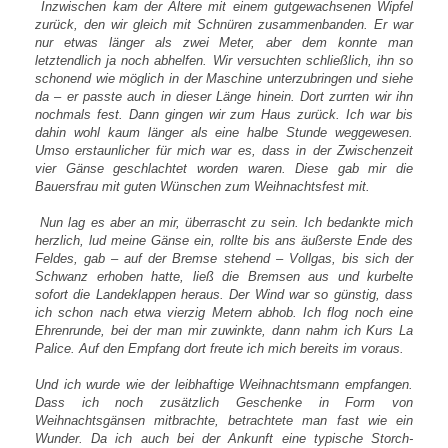
Inzwischen kam der Ältere mit einem gutgewachsenen Wipfel
zurück, den wir gleich mit Schnüren zusammenbanden. Er war
nur etwas länger als zwei Meter, aber dem konnte man
letztendlich ja noch abhelfen. Wir versuchten schließlich, ihn so
schonend wie möglich in der Maschine unterzubringen und siehe
da – er passte auch in dieser Länge hinein. Dort zurrten wir ihn
nochmals fest. Dann gingen wir zum Haus zurück. Ich war bis
dahin wohl kaum länger als eine halbe Stunde weggewesen.
Umso erstaunlicher für mich war es, dass in der Zwischenzeit
vier Gänse geschlachtet worden waren. Diese gab mir die
Bauersfrau mit guten Wünschen zum Weihnachtsfest mit.
Nun lag es aber an mir, überrascht zu sein. Ich bedankte mich
herzlich, lud meine Gänse ein, rollte bis ans äußerste Ende des
Feldes, gab – auf der Bremse stehend – Vollgas, bis sich der
Schwanz erhoben hatte, ließ die Bremsen aus und kurbelte
sofort die Landeklappen heraus. Der Wind war so günstig, dass
ich schon nach etwa vierzig Metern abhob. Ich flog noch eine
Ehrenrunde, bei der man mir zuwinkte, dann nahm ich Kurs La
Palice. Auf den Empfang dort freute ich mich bereits im voraus.
Und ich wurde wie der leibhaftige Weihnachtsmann empfangen.
Dass ich noch zusätzlich Geschenke in Form von
Weihnachtsgänsen mitbrachte, betrachtete man fast wie ein
Wunder. Da ich auch bei der Ankunft eine typische Storch-