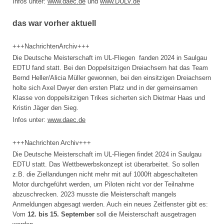
Infos unter:
www.daec.de
und
www.DULV.de
das war vorher aktuell
+++NachrichtenArchiv+++
Die Deutsche Meisterschaft im UL-Fliegen fanden 2024 in Saulgau
EDTU fand statt. Bei den Doppelsitzigen Dreiachsern hat das Team
Bernd Heller/Alicia Müller gewonnen, bei den einsitzigen Dreiachsern
holte sich Axel Dwyer den ersten Platz und in der gemeinsamen
Klasse von doppelsitzigen Trikes sicherten sich Dietmar Haas und
Kristin Jäger den Sieg.
Infos unter:
www.daec.de
+++Nachrichten Archiv+++
Die Deutsche Meisterschaft im UL-Fliegen findet 2024 in Saulgau
EDTU statt. Das Wettbewerbskonzept ist überarbeitet. So sollen
z.B. die Ziellandungen nicht mehr mit auf 1000ft abgeschalteten
Motor durchgeführt werden, um Piloten nicht vor der Teilnahme
abzuschrecken. 2023 musste die Meisterschaft mangels
Anmeldungen abgesagt werden. Auch ein neues Zeitfenster gibt es:
Vom
12. bis 15. September
soll die Meisterschaft ausgetragen